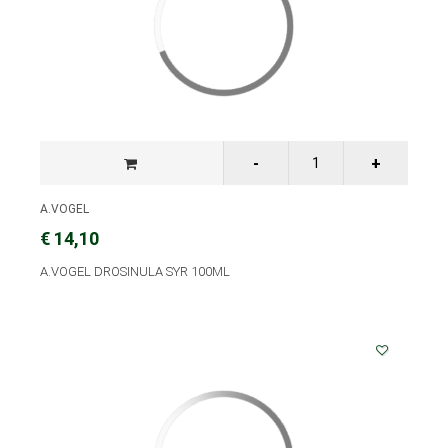
A.VOGEL
€ 14,10
A.VOGEL DROSINULA SYR 100ML