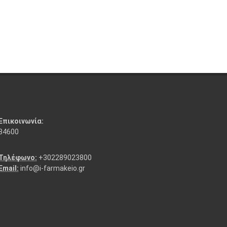
Επικοινωνία:
84600
Τηλέφωνο:
+302289023800
Email:
info@i-farmakeio.gr