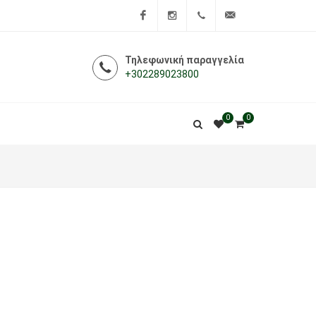
Facebook
Instagram
+302289023800
info@i-
Τηλεφωνική παραγγελία
+302289023800
farmakeio.gr
0
0