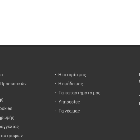
ία
Η ιστορία μας
 Προσωπικών
Η ομάδα μας
ν
Τα καταστήματά μας
ης
Υπηρεσίες
ookies
Τα νέα μας
ηρωμής
ραγγελίας
Επιστροφών