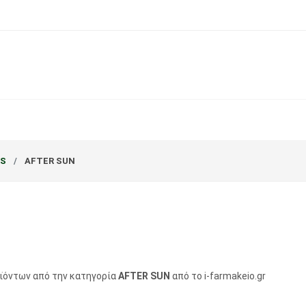
RS
AFTER SUN
οϊόντων από την κατηγορία
AFTER SUN
από το i-farmakeio.gr