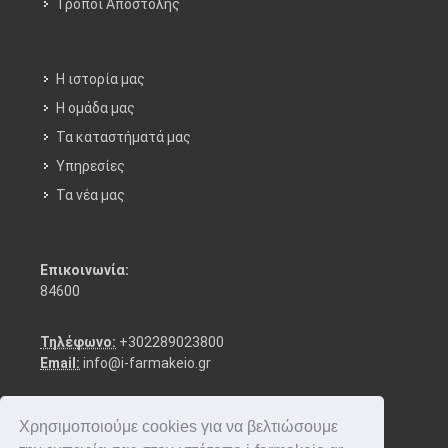
Τρόποι Aποστολής
Η ιστορία μας
Η ομάδα μας
Τα καταστήματά μας
Υπηρεσίες
Τα νέα μας
Επικοινωνία:
84600
Τηλέφωνο:
+302289023800
Email:
info@i-farmakeio.gr
Χρησιμοποιούμε cookies για να βελτιώσουμε