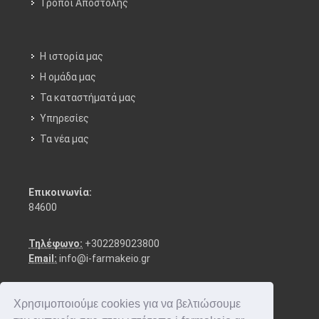
Τρόποι Aποστολής
Η ιστορία μας
Η ομάδα μας
Τα καταστήματά μας
Υπηρεσίες
Τα νέα μας
Επικοινωνία:
84600
Τηλέφωνο:
+302289023800
Email:
info@i-farmakeio.gr
Χρησιμοποιούμε cookies για να βελτιώσουμε