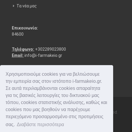
Τα νέα μας
Επικοινωνία:
84600
Τηλέφωνο:
+302289023800
Email:
info@i-farmakeio.gr
Χρησιμοποιούμε cookies για να βελτιώσουμε
την εμπειρία σας στον ιστότοπο i-farmakeio.gr.
Σε αυτά περιλαμβάνονται cookies απαραίτητα
για τις βασικές λειτουργίες του δικτυακού μας
τόπου, cookies στατιστικής ανάλυσης, καθώς και
cookies που μας βοηθούν να παρέχουμε
Copyright © 2016-2026 i-farmakeio. All rights reserved.
περιεχόμενο προσαρμοσμένο στις προτιμήσεις
σας.
Διαβάστε περισσότερα