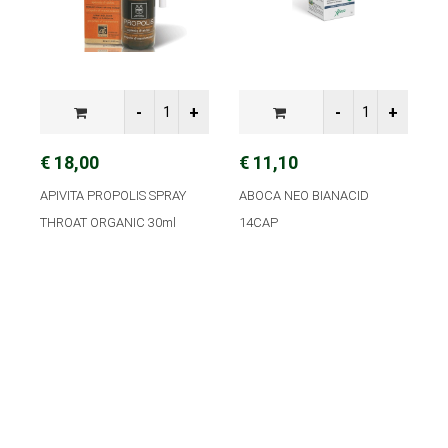
€ 18,00
€ 11,10
€
APIVITA PROPOLIS SPRAY
ABOCA NEO BIANACID
A
THROAT ORGANIC 30ml
14CAP
Ε
4