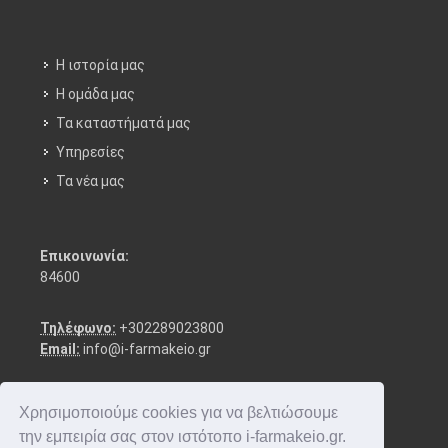
Η ιστορία μας
Η ομάδα μας
Τα καταστήματά μας
Υπηρεσίες
Τα νέα μας
Επικοινωνία:
84600
Τηλέφωνο:
+302289023800
Email:
info@i-farmakeio.gr
Χρησιμοποιούμε cookies για να βελτιώσουμε
την εμπειρία σας στον ιστότοπο i-farmakeio.gr.