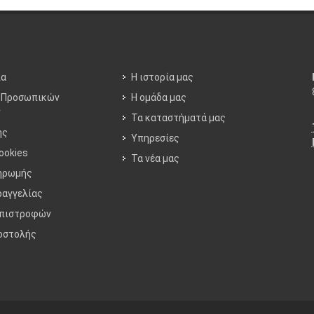
ία
Η ιστορία μας
 Προσωπικών
Η ομάδα μας
ν
Τα καταστήματά μας
ης
Υπηρεσίες
ookies
Τα νέα μας
ηρωμής
ραγγελίας
Επιστροφών
οστολής