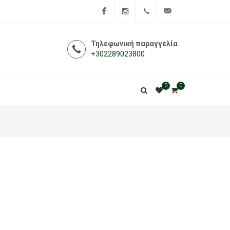
Facebook
Instagram
+302289023800
info@i-
Τηλεφωνική παραγγελία
+302289023800
farmakeio.gr
0
0