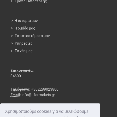
Τρόποι Aποστολής
Η ιστορία μας
Η ομάδα μας
Τα καταστήματά μας
Υπηρεσίες
Τα νέα μας
Επικοινωνία:
84600
Τηλέφωνο:
+302289023800
Email:
info@i-farmakeio.gr
Χρησιμοποιούμε cookies για να βελτιώσουμε