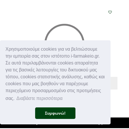
Χρησιμοποιούμε cookies για να βελτιώσουμε
την εμπειρία σας στον ιστότοπο i-farmakeio.gr.
Σε αυτά περιλαμβάνονται cookies απαραίτητα
για τις βασικές λειτουργίες του δικτυακού μας
τόπου, cookies στατιστικής ανάλυσης, καθώς και
cookies που μας βοηθούν να παρέχουμε
περιεχόμενο προσαρμοσμένο στις προτιμήσεις
GEHWOL
σας.
Διαβάστε περισσότερα
€ 30,20
Συμφωνώ!
GEHWOL HEEL CUSHION G SMALL 2pcs
Φίλτρα +
Καλάθι
(
0
)