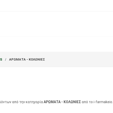
RS
ΑΡΩΜΑTA - ΚΟΛΩΝΙΕΣ
οϊόντων από την κατηγορία
ΑΡΩΜΑTA - ΚΟΛΩΝΙΕΣ
από το i-farmakeio.