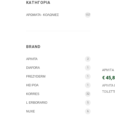
ΚΑΤΗΓΟΡΙΑ
ΑΡΩΜΑTA - ΚΟΛΩΝΙΕΣ
157
BRAND
APIVITA
2
DIAFORA
1
APIVITA
FREZYDERM
1
€ 45,
HEI POA
1
APIVITA
TOILETT
KORRES
32
L ERBORARIO
5
NUXE
6