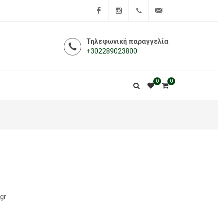
Facebook
Instagram
+302289023800
info@i-
Τηλεφωνική παραγγελία
+302289023800
farmakeio.gr
0
0
gr