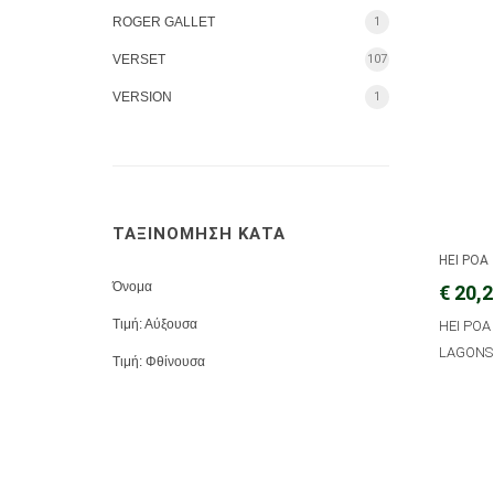
ROGER GALLET
1
VERSET
107
VERSION
1
ΤΑΞΙΝΟΜΗΣΗ ΚΑΤΑ
HEI POA
Όνομα
€ 20,
Τιμή: Αύξουσα
HEI POA
LAGONS
Τιμή: Φθίνουσα