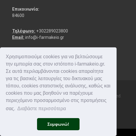
Επικοινωνία:
84600
Τηλέφωνο:
+302289023800
Email:
info@i-farmakeio.gr
Χρησιμοποιούμε cookies για να βελτιώσουμε
την εμπειρία σας στον ιστότοπο i-farmakeio.gr.
Σε αυτά περιλαμβάνονται cookies απαραίτητα
για τις βασικές λειτουργίες του δικτυακού μας
τόπου, cookies στατιστικής ανάλυσης, καθώς και
cookies που μας βοηθούν να παρέχουμε
Copyright © 2016-2026 i-farmakeio. All rights reserved.
περιεχόμενο προσαρμοσμένο στις προτιμήσεις
σας.
Διαβάστε περισσότερα
Συμφωνώ!
Φίλτρα +
Καλάθι
(
0
)