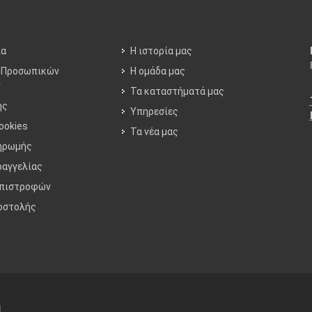
ία
Η ιστορία μας
 Προσωπικών
Η ομάδα μας
ν
Τα καταστήματά μας
ης
Υπηρεσίες
ookies
Τα νέα μας
ηρωμής
ραγγελίας
Επιστροφών
οστολής
.