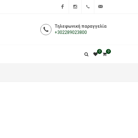
Facebook
Instagram
+302289023800
info@i-
Τηλεφωνική παραγγελία
+302289023800
farmakeio.gr
0
0