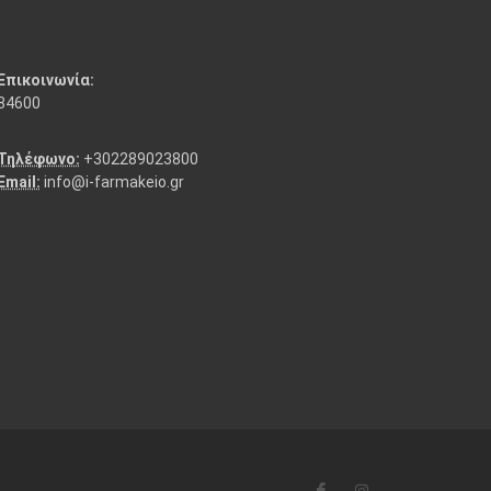
Επικοινωνία:
84600
Τηλέφωνο:
+302289023800
Email:
info@i-farmakeio.gr