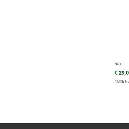
NUXE
€ 29,
NUXE HU