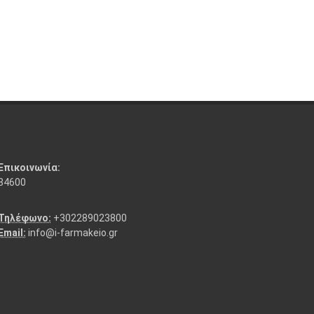
Επικοινωνία:
84600
Τηλέφωνο:
+302289023800
Email:
info@i-farmakeio.gr