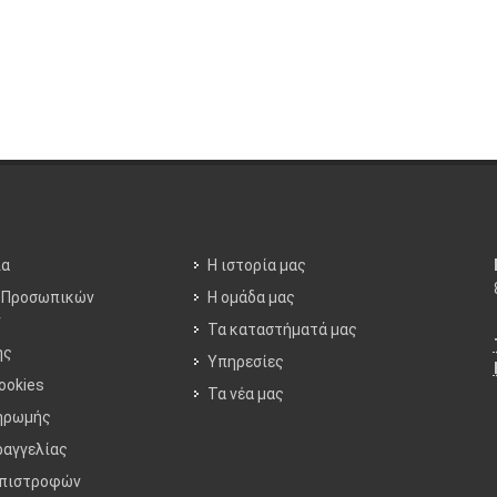
ία
Η ιστορία μας
 Προσωπικών
Η ομάδα μας
ν
Τα καταστήματά μας
ης
Υπηρεσίες
ookies
Τα νέα μας
ηρωμής
ραγγελίας
Επιστροφών