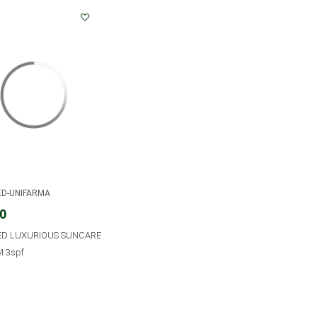
ED-UNIFARMA
00
ED LUXURIOUS SUNCARE
M 3spf