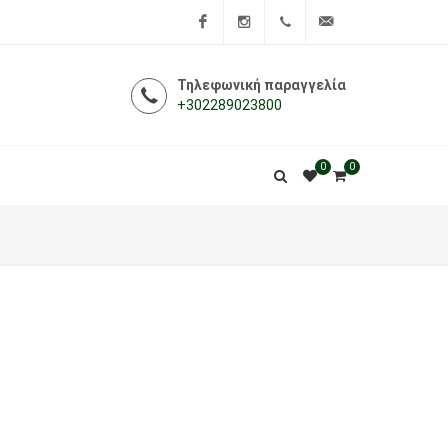
Facebook
Instagram
+302289023800
info@i-
Τηλεφωνική παραγγελία
+302289023800
farmakeio.gr
0
0