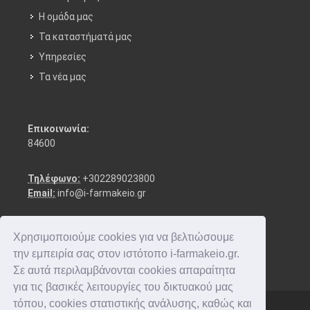
Η ομάδα μας
Τα καταστήματά μας
Υπηρεσίες
Τα νέα μας
Επικοινωνία:
84600
Τηλέφωνο:
+302289023800
Email:
info@i-farmakeio.gr
Χρησιμοποιούμε cookies για να βελτιώσουμε
την εμπειρία σας στον ιστότοπο i-farmakeio.gr.
Σε αυτά περιλαμβάνονται cookies απαραίτητα
για τις βασικές λειτουργίες του δικτυακού μας
τόπου, cookies στατιστικής ανάλυσης, καθώς και