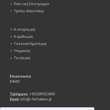
Πολιτική Επιστροφών
Τρόποι Aποστολής
Η ιστορία μας
Η ομάδα μας
Τα καταστήματά μας
Υπηρεσίες
Τα νέα μας
Επικοινωνία:
84600
Τηλέφωνο:
+302289023800
Email:
info@i-farmakeio.gr