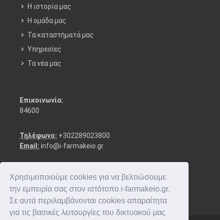
Η ιστορία μας
Η ομάδα μας
Τα καταστήματά μας
Υπηρεσίες
Τα νέα μας
Επικοινωνία:
84600
Τηλέφωνο:
+302289023800
Email:
info@i-farmakeio.gr
Χρησιμοποιούμε cookies για να βελτιώσουμε
την εμπειρία σας στον ιστότοπο i-farmakeio.gr.
Σε αυτά περιλαμβάνονται cookies απαραίτητα
για τις βασικές λειτουργίες του δικτυακού μας