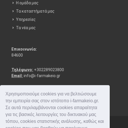
Η ομάδα μας
Τα καταστήματά μας
Υπηρεσίες
Τα νέα μας
Επικοινωνία:
84600
Τηλέφωνο:
+302289023800
Email:
info@i-farmakeio.gr
Χρησιμοποιούμε cookies για να βελτιώσουμε
την εμπειρία σας στον ιστότοπο i-farmakeio.gr.
Σε αυτά περιλαμβάνονται cookies απαραίτητα
για τις βασικές λειτουργίες του δικτυακού μας
τόπου, cookies στατιστικής ανάλυσης, καθώς και