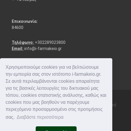
Επικοινωνία:
84600
Τηλέφωνο:
+302289023800
Email:
info@i-farmakeio.gr
Χρησιμοποιούμε cookies για να βελτιώσουμε
την εμπειρία σας στον ιστότοπο i-farmakeio.gr.
Σε αυτά περιλαμβάνονται cookies απαραίτητα
για τις βασικές λειτουργίες του δικτυακού μας
τόπου, cookies στατιστικής ανάλυσης, καθώς και
cookies που μας βοηθούν να παρέχουμε
Copyright © 2016-2026 i-farmakeio. All rights reserved.
περιεχόμενο προσαρμοσμένο στις προτιμήσεις
σας.
Διαβάστε περισσότερα