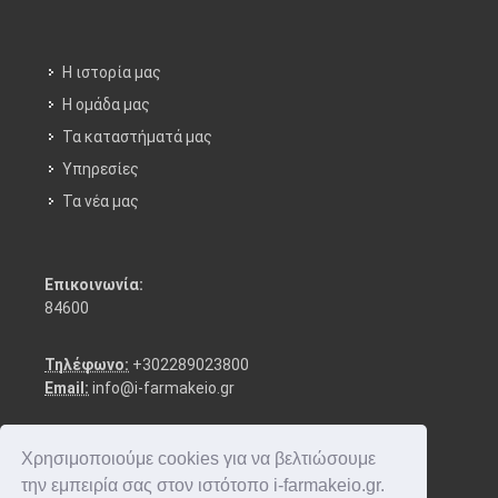
Η ιστορία μας
Η ομάδα μας
Τα καταστήματά μας
Υπηρεσίες
Τα νέα μας
Επικοινωνία:
84600
Τηλέφωνο:
+302289023800
Email:
info@i-farmakeio.gr
Χρησιμοποιούμε cookies για να βελτιώσουμε
την εμπειρία σας στον ιστότοπο i-farmakeio.gr.