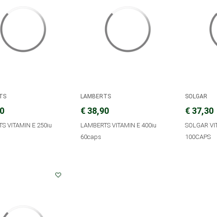
TS
LAMBERTS
SOLGAR
00
€ 38,90
€ 37,30
S VITAMIN E 250iu
LAMBERTS VITAMIN E 400iu
SOLGAR VI
s
60caps
100CAPS