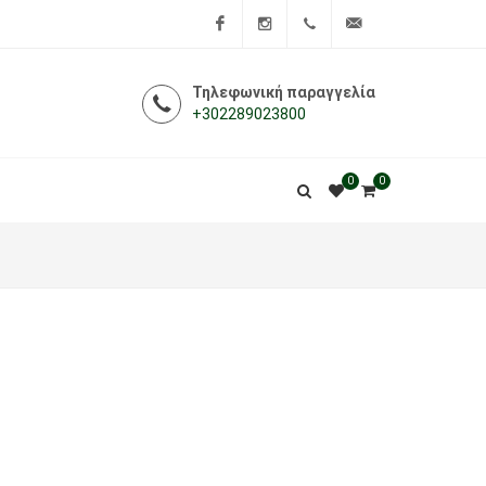
Facebook
Instagram
+302289023800
info@i-
Τηλεφωνική παραγγελία
+302289023800
farmakeio.gr
0
0