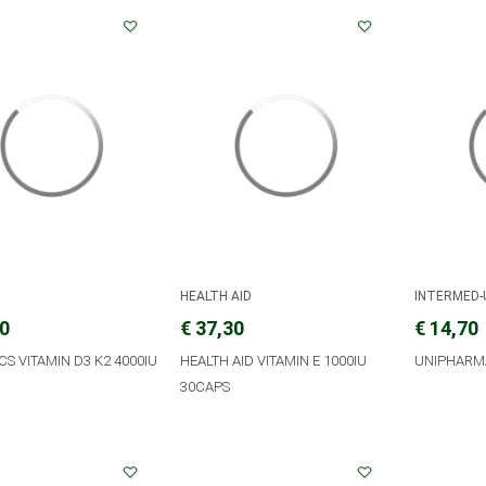
A
HEALTH AID
INTERMED-
70
€ 37,30
€ 14,70
CS VITAMIN D3 K2 4000IU
HEALTH AID VITAMIN E 1000IU
UNIPHARMA
30CAPS