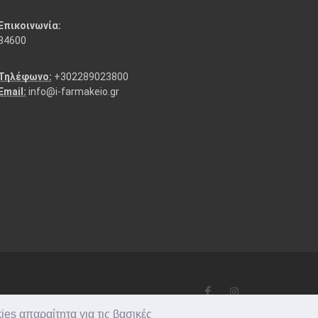
Επικοινωνία:
84600
Τηλέφωνο:
+302289023800
Email:
info@i-farmakeio.gr
ies απαραίτητα για τις βασικές
fo@i-farmakeio.gr
·
+302289023800
·
0.141707