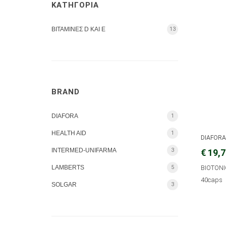
ΚΑΤΗΓΟΡΙΑ
ΒΙΤΑΜΙΝΕΣ D KAI E
13
BRAND
DIAFORA
1
HEALTH AID
1
DIAFOR
INTERMED-UNIFARMA
3
€ 19,
LAMBERTS
5
BIOTONI
40caps
SOLGAR
3