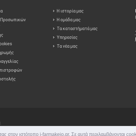
ία
Η ιστορία μας
 Προσωπικών
Η ομάδα μας
ν
Τα καταστήματά μας
ης
Υπηρεσίες
ookies
Τα νέα μας
ηρωμής
ραγγελίας
Επιστροφών
οστολής
.
ς στον ιστότοπο i-farmakeio.gr. Σε αυτά περιλαμβάνονται cook
in