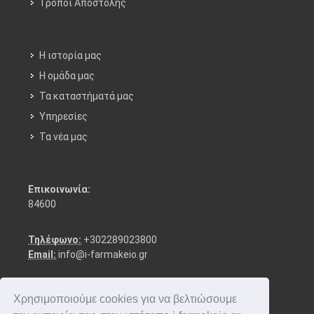
Τρόποι Aποστολής
Η ιστορία μας
Η ομάδα μας
Τα καταστήματά μας
Υπηρεσίες
Τα νέα μας
Επικοινωνία:
84600
Τηλέφωνο:
+302289023800
Email:
info@i-farmakeio.gr
Χρησιμοποιούμε cookies για να βελτιώσουμε