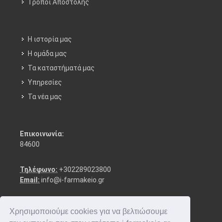
Τρόποι Aποστολής
Η ιστορία μας
Η ομάδα μας
Τα καταστήματά μας
Υπηρεσίες
Τα νέα μας
Επικοινωνία:
84600
Τηλέφωνο:
+302289023800
Email:
info@i-farmakeio.gr
Χρησιμοποιούμε cookies για να βελτιώσουμε