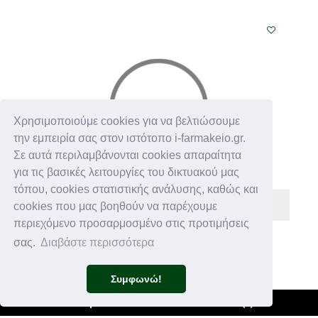
Χρησιμοποιούμε cookies για να βελτιώσουμε
την εμπειρία σας στον ιστότοπο i-farmakeio.gr.
Σε αυτά περιλαμβάνονται cookies απαραίτητα
για τις βασικές λειτουργίες του δικτυακού μας
τόπου, cookies στατιστικής ανάλυσης, καθώς και
cookies που μας βοηθούν να παρέχουμε
περιεχόμενο προσαρμοσμένο στις προτιμήσεις
QUEST
σας.
Διαβάστε περισσότερα
€ 18,40
Συμφωνώ!
QUEST PROBIOTIX GOLD 15caps
Φίλτρα +
Καλάθι
(
0
)