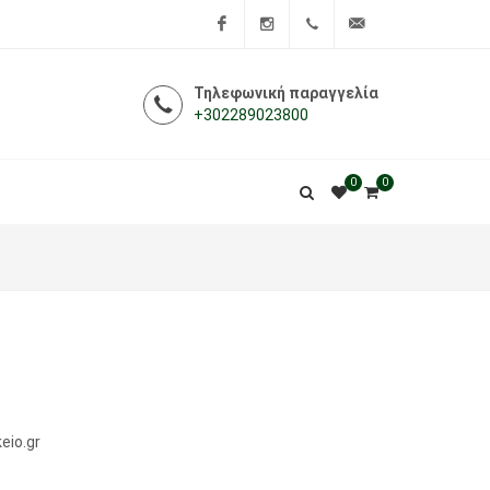
Facebook
Instagram
+302289023800
info@i-
Τηλεφωνική παραγγελία
+302289023800
farmakeio.gr
0
0
eio.gr