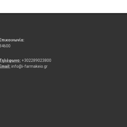
Επικοινωνία:
84600
Τηλέφωνο:
+302289023800
Email:
info@i-farmakeio.gr