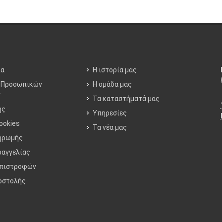
ία
Η ιστορία μας
 Προσωπικών
Η ομάδα μας
ν
Τα καταστήματά μας
ης
Υπηρεσίες
ookies
Τα νέα μας
ηρωμής
ραγγελίας
Επιστροφών
οστολής