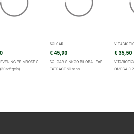
SOLGAR
VITABIOTI
90
€ 45,90
€ 35,50
EVENING PRIMROSE OIL
SOLGAR GINKGO BILOBA LEAF
VITABIOTI
30softgels)
EXTRACT 60 tabs
OMEGA-3 2