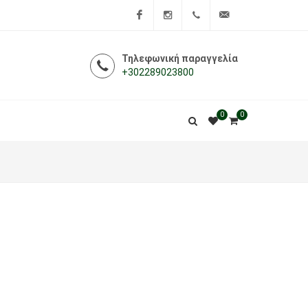
Facebook
Instagram
+302289023800
info@i-
Τηλεφωνική παραγγελία
+302289023800
farmakeio.gr
0
0