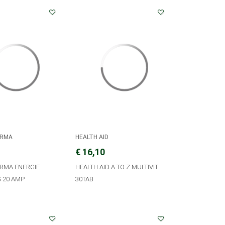
ARMA
HEALTH AID
€ 16,10
RMA ENERGIE
HEALTH AID A TO Z MULTIVIT
G 20 AMP
30TAB