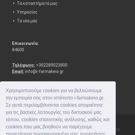
Τα καταστήματά μας
Υπηρεσίες
Τα νέα μας
Επικοινωνία:
84600
Τηλέφωνο:
+302289023800
Email:
info@i-farmakeio.gr
Χρησιμοποιούμε cookies για να βελτιώσουμε
την εμπειρία σας στον ιστότοπο i-farmakeio.gr.
Σε αυτά περιλαμβάνονται cookies απαραίτητα
για τις βασικές λειτουργίες του δικτυακού μας
τόπου, cookies στατιστικής ανάλυσης, καθώς και
cookies που μας βοηθούν να παρέχουμε
Copyright © 2016-2026 i-farmakeio. All rights reserved.
περιεχόμενο προσαρμοσμένο στις προτιμήσεις