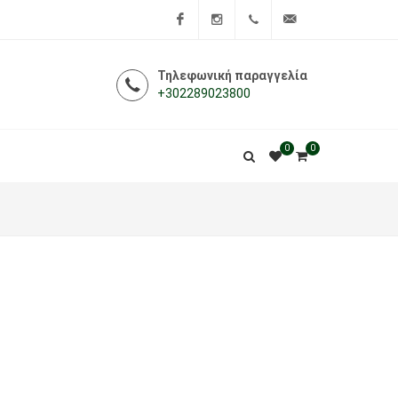
Facebook
Instagram
+302289023800
info@i-
Τηλεφωνική παραγγελία
+302289023800
farmakeio.gr
0
0