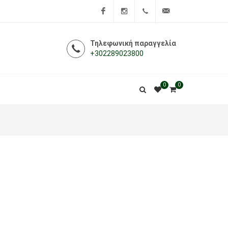
Facebook
Instagram
+302289023800
info@i-
Τηλεφωνική παραγγελία
+302289023800
farmakeio.gr
0
0