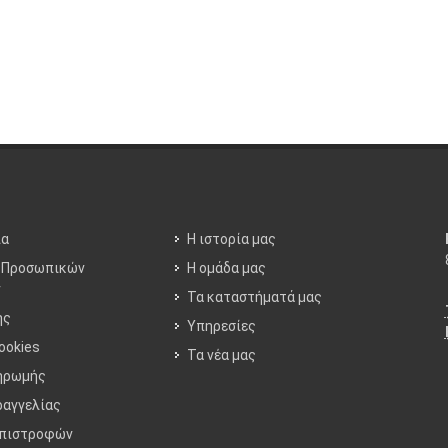
ία
Η ιστορία μας
 Προσωπικών
Η ομάδα μας
ν
Τα καταστήματά μας
ης
Υπηρεσίες
ookies
Τα νέα μας
ηρωμής
ραγγελίας
Επιστροφών