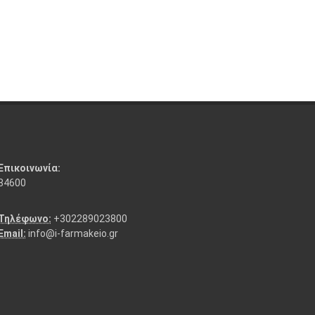
Επικοινωνία:
84600
Τηλέφωνο:
+302289023800
Email:
info@i-farmakeio.gr