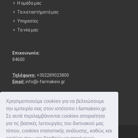
Η ομάδα μας
Τα καταστήματά μας
Υπηρεσίες
Τα νέα μας
Επικοινωνία:
84600
Τηλέφωνο:
+302289023800
Email:
info@i-farmakeio.gr
Χρησιμοποιούμε cookies για να βελτιώσουμε
την εμπειρία σας στον ιστότοπο i-farmakeio.gr.
Σε αυτά περιλαμβάνονται cookies απαραίτητα
για τις βασικές λειτουργίες του δικτυακού μας
τόπου, cookies στατιστικής ανάλυσης, καθώς και