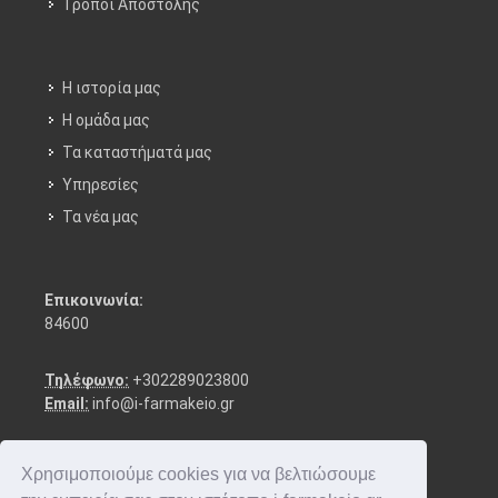
Τρόποι Aποστολής
Η ιστορία μας
Η ομάδα μας
Τα καταστήματά μας
Υπηρεσίες
Τα νέα μας
Επικοινωνία:
84600
Τηλέφωνο:
+302289023800
Email:
info@i-farmakeio.gr
Χρησιμοποιούμε cookies για να βελτιώσουμε