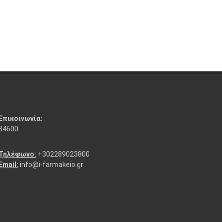
Επικοινωνία:
84600
Τηλέφωνο:
+302289023800
Email:
info@i-farmakeio.gr