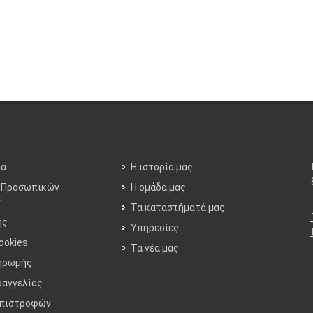
ία
Η ιστορία μας
 Προσωπικών
Η ομάδα μας
ν
Τα καταστήματά μας
ης
Υπηρεσίες
ookies
Τα νέα μας
ηρωμής
ραγγελίας
Επιστροφών