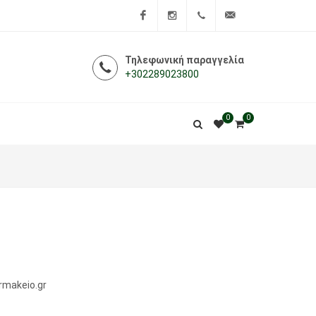
Facebook
Instagram
+302289023800
info@i-
Τηλεφωνική παραγγελία
+302289023800
farmakeio.gr
0
0
rmakeio.gr