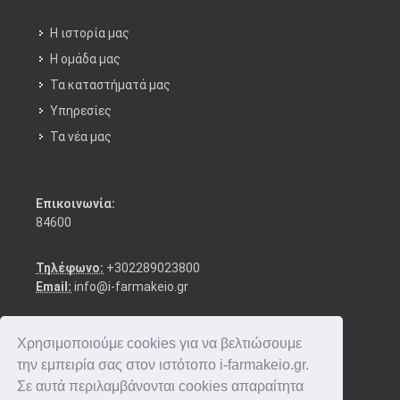
Η ιστορία μας
Η ομάδα μας
Τα καταστήματά μας
Υπηρεσίες
Τα νέα μας
Επικοινωνία:
84600
Τηλέφωνο:
+302289023800
Email:
info@i-farmakeio.gr
Χρησιμοποιούμε cookies για να βελτιώσουμε
την εμπειρία σας στον ιστότοπο i-farmakeio.gr.
Σε αυτά περιλαμβάνονται cookies απαραίτητα