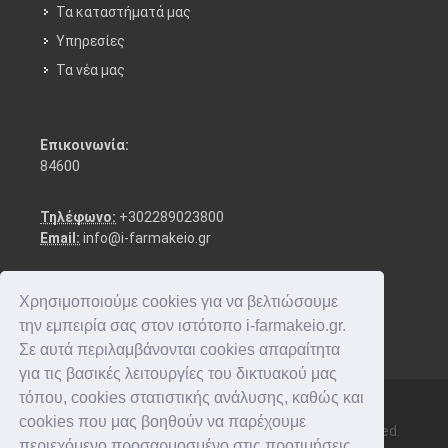
Τα καταστήματά μας
Υπηρεσίες
Τα νέα μας
Επικοινωνία:
84600
Τηλέφωνο:
+302289023800
Email:
info@i-farmakeio.gr
Χρησιμοποιούμε cookies για να βελτιώσουμε
την εμπειρία σας στον ιστότοπο i-farmakeio.gr.
Σε αυτά περιλαμβάνονται cookies απαραίτητα
για τις βασικές λειτουργίες του δικτυακού μας
τόπου, cookies στατιστικής ανάλυσης, καθώς και
cookies που μας βοηθούν να παρέχουμε
Copyright © 2016-2026 i-farmakeio. All rights reserved.
περιεχόμενο προσαρμοσμένο στις προτιμήσεις