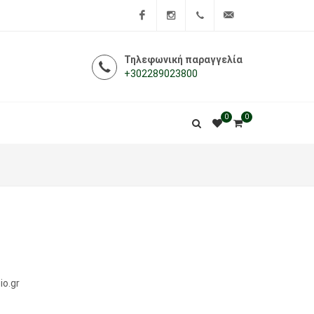
Facebook
Instagram
+302289023800
info@i-
Τηλεφωνική παραγγελία
+302289023800
farmakeio.gr
0
0
io.gr