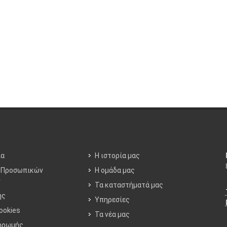
ία
Η ιστορία μας
 Προσωπικών
Η ομάδα μας
ν
Τα καταστήματά μας
ης
Υπηρεσίες
ookies
Τα νέα μας
ηρωμής