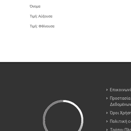
Όνομα
Τιμή: Αύξουσα
Τιμή: Φθίνουσα
Επικοινων
Προστασία
Δεδομένω
Όροι Χρήσ
Πολιτική c
Τρόποι Πλ