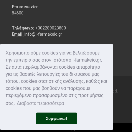
Επικοινωνία:
84600
Τηλέφωνο:
+302289023800
Email:
info@i-farmakeio.gr
Χρησιμοποιούμε cookies για να βελτιώσουμε
την εμπειρία σας στον ιστότοπο i-farmakeio.gr.
Σε αυτά περιλαμβάνονται cookies απαραίτητα
για τις βασικές λειτουργίες του δικτυακού μας
τόπου, cookies στατιστικής ανάλυσης, καθώς και
cookies που μας βοηθούν να παρέχουμε
Copyright © 2016-2026 i-farmakeio. All rights reserved.
περιεχόμενο προσαρμοσμένο στις προτιμήσεις
σας.
Διαβάστε περισσότερα
Συμφωνώ!
Καλάθι
(
0
)