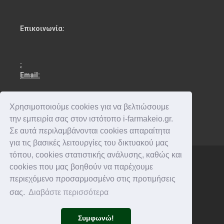
Επικοινωνία:
:
Email:
Χρησιμοποιούμε cookies για να βελτιώσουμε
την εμπειρία σας στον ιστότοπο i-farmakeio.gr.
Σε αυτά περιλαμβάνονται cookies απαραίτητα
για τις βασικές λειτουργίες του δικτυακού μας
τόπου, cookies στατιστικής ανάλυσης, καθώς και
cookies που μας βοηθούν να παρέχουμε
Copyright © 2016-2026 . All rights reserved.
περιεχόμενο προσαρμοσμένο στις προτιμήσεις
σας.
Διαβάστε περισσότερα
Συμφωνώ!