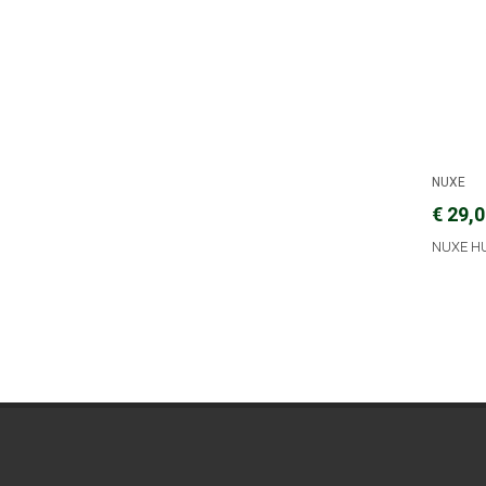
NUXE
€ 29,
NUXE HU