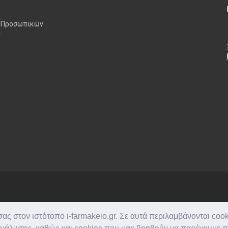
 Προσωπικών
ν
ς στον ιστότοπο i-farmakeio.gr. Σε αυτά περιλαμβάνονται cook