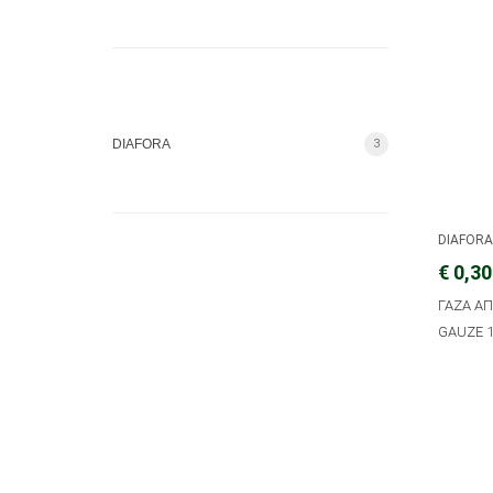
DIAFORA
3
DIAFOR
€ 0,30
ΓΑΖΑ Α
GAUZE 