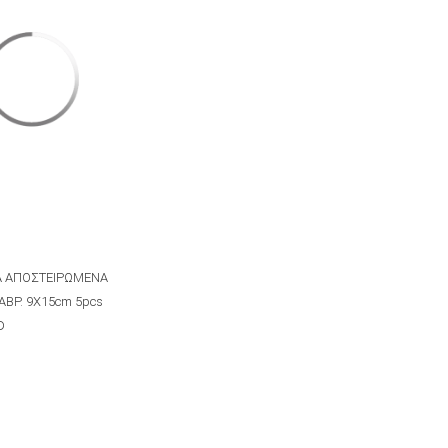
Α ΑΠΟΣΤΕΙΡΩΜΕΝΑ
ΑΒΡ. 9Χ15cm 5pcs
D