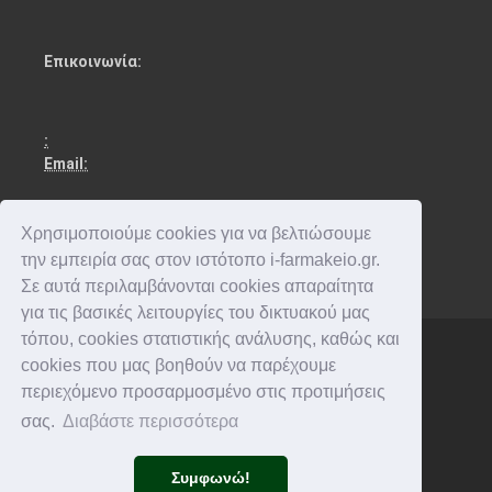
Επικοινωνία:
:
Email:
Χρησιμοποιούμε cookies για να βελτιώσουμε
την εμπειρία σας στον ιστότοπο i-farmakeio.gr.
Σε αυτά περιλαμβάνονται cookies απαραίτητα
για τις βασικές λειτουργίες του δικτυακού μας
τόπου, cookies στατιστικής ανάλυσης, καθώς και
cookies που μας βοηθούν να παρέχουμε
Copyright © 2016-2026 . All rights reserved.
περιεχόμενο προσαρμοσμένο στις προτιμήσεις
σας.
Διαβάστε περισσότερα
Συμφωνώ!