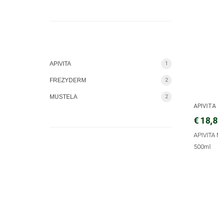
APIVITA
1
FREZYDERM
2
MUSTELA
2
APIVITA
€ 18,
APIVITA
500ml