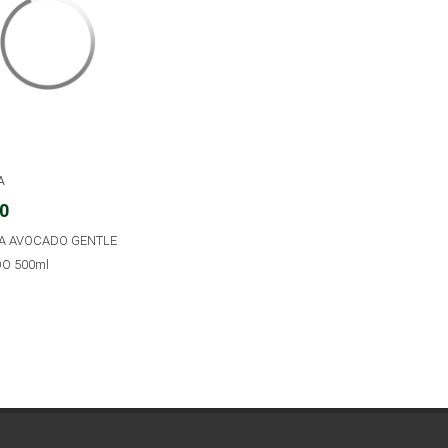
A
70
A AVOCADO GENTLE
O 500ml