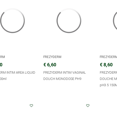
ERM
FREZYDERM
FREZYDER
10
€ 6,60
€ 8,60
RM INTIM AREA LIQUID
FREZYDERM INTIM VAGINAL
FREZYDERM
200ml
DOUCH MONODOSE PH9
DOUCHE M
pH3.5 150