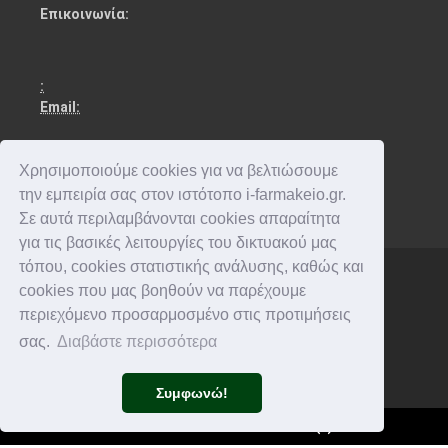
Επικοινωνία:
:
Email:
Χρησιμοποιούμε cookies για να βελτιώσουμε
την εμπειρία σας στον ιστότοπο i-farmakeio.gr.
Σε αυτά περιλαμβάνονται cookies απαραίτητα
για τις βασικές λειτουργίες του δικτυακού μας
τόπου, cookies στατιστικής ανάλυσης, καθώς και
cookies που μας βοηθούν να παρέχουμε
Copyright © 2016-2026 . All rights reserved.
περιεχόμενο προσαρμοσμένο στις προτιμήσεις
σας.
Διαβάστε περισσότερα
Συμφωνώ!
(
0
)