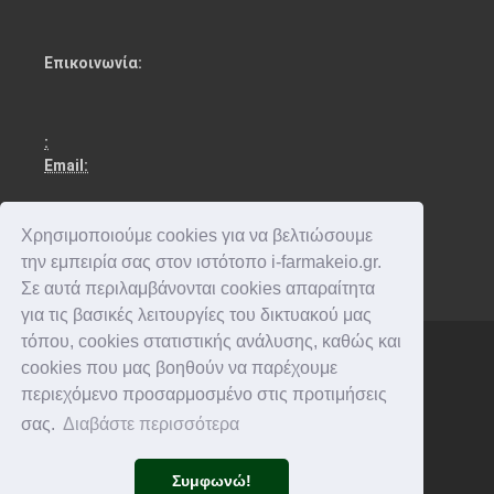
Επικοινωνία:
:
Email:
Χρησιμοποιούμε cookies για να βελτιώσουμε
την εμπειρία σας στον ιστότοπο i-farmakeio.gr.
Σε αυτά περιλαμβάνονται cookies απαραίτητα
για τις βασικές λειτουργίες του δικτυακού μας
τόπου, cookies στατιστικής ανάλυσης, καθώς και
cookies που μας βοηθούν να παρέχουμε
Copyright © 2016-2026 . All rights reserved.
περιεχόμενο προσαρμοσμένο στις προτιμήσεις
σας.
Διαβάστε περισσότερα
Συμφωνώ!